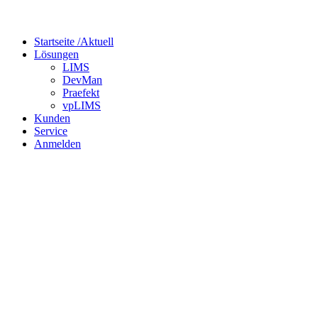
Startseite /
Aktuell
Lösungen
LIMS
DevMan
Praefekt
vpLIMS
Kunden
Service
Anmelden