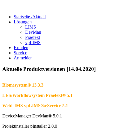
Startseite /
Aktuell
Lösungen
LIMS
DevMan
Praefekt
vpLIMS
Kunden
Service
Anmelden
Aktuelle Produktversionen [14.04.2020]
Blomesystem® 13.3.3
LES/Workflowsystem Praefekt® 5.1
WebLIMS vpLIMS®/eService 5.1
DeviceManager DevMan
®
5.0.1
Projektinstaller pInstaller 2.0.0