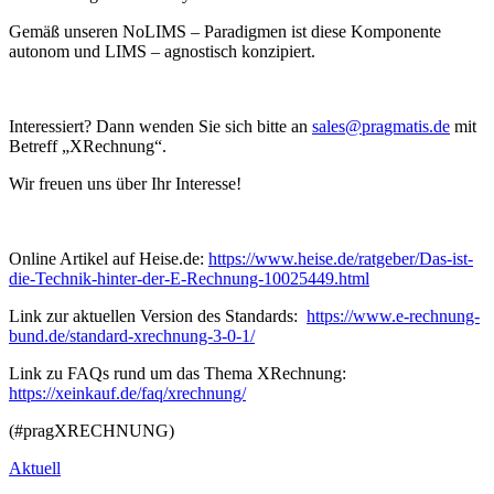
Gemäß unseren NoLIMS – Paradigmen ist diese Komponente
autonom und LIMS – agnostisch konzipiert.
Interessiert? Dann wenden Sie sich bitte an
mit
Betreff „XRechnung“.
Wir freuen uns über Ihr Interesse!
Online Artikel auf Heise.de:
https://www.heise.de/ratgeber/Das-ist-
die-Technik-hinter-der-E-Rechnung-10025449.html
Link zur aktuellen Version des Standards:
https://www.e-rechnung-
bund.de/standard-xrechnung-3-0-1/
Link zu FAQs rund um das Thema XRechnung:
https://xeinkauf.de/faq/xrechnung/
(#pragXRECHNUNG)
Aktuell